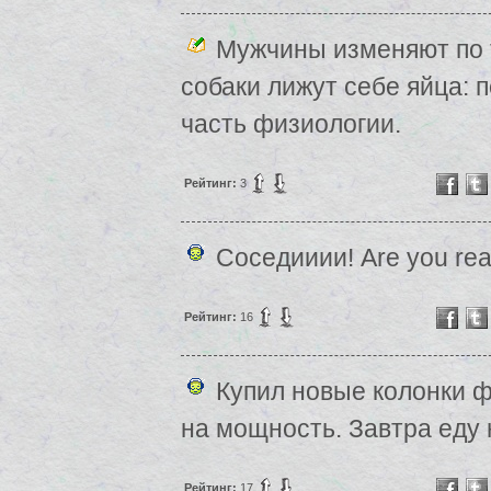
Мужчины изменяют по т
собаки лижут себе яйца: п
часть физиологии.
Рейтинг:
3
Соседииии! Are you re
Рейтинг:
16
Купил новые колонки 
на мощность. Завтра еду 
Рейтинг:
17