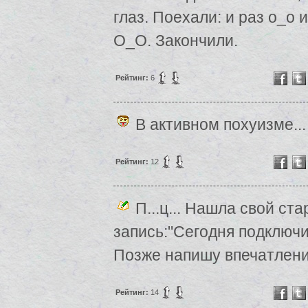
глаз. Поехали: и раз о_о 
О_О. Закончили.
Рейтинг:
6
В активном похуизме...
Рейтинг:
12
П...ц... Нашла свой ст
запись:"Сегодня подключи
Позже напишу впечатления
Рейтинг:
14