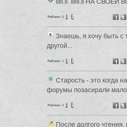
llιlι.ιl. ιllιlι.ιl НА СВОЕЙ ВОЛН
Рейтинг:
9
Знаешь, я хочу быть с
другой...
Рейтинг:
3
Старость - это когда н
форумы позасирали мало
Рейтинг:
4
После долгого чтения, 