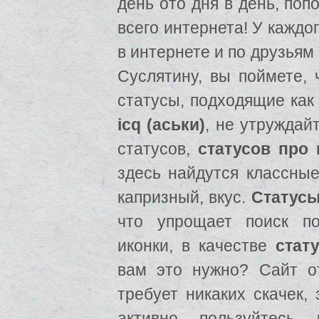
день ото дня в день, поп
всего интернета! У каждо
в интернете и по друзьям
Суслятину, вы поймете,
статусы, подходящие как
icq (аськи)
, не утруждай
статусов,
статусов про
здесь найдутся классны
капризный, вкус.
Статусы 
что упрощает поиск 
иконки, в качестве
стат
вам это нужно? Сайт о
требует никаких скачек,
активно пользуйтесь