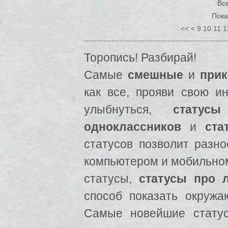
Все
Пока
<<
<
9
10
11
1
Торопись! Разбирай!
Самые
смешные
и
прик
как все, прояви свою ин
улыбнуться,
статусы
одноклассников
и
ста
статусов позволит разно
компьютером и мобильно
статусы,
статусы про 
способ показать окружа
Самые новейшие стату