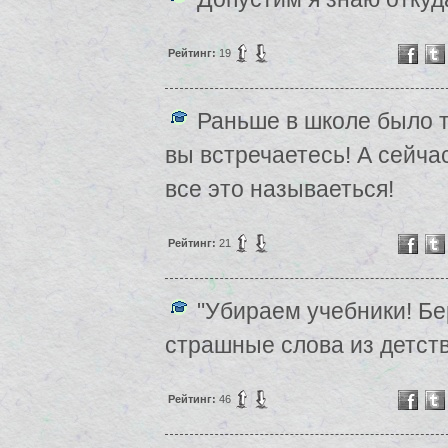
Рейтинг:
19
Раньше в школе было т
вы встречаетесь! А сейча
все это называеться!
Рейтинг:
21
"Убираем учебники! Бе
страшные слова из детств
Рейтинг:
46