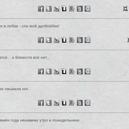
я в лобик - спи мой далбоёбик!
тся... а близости всё нет...
е смыкала ног...
ремён года ненавижу утро и понедельники.