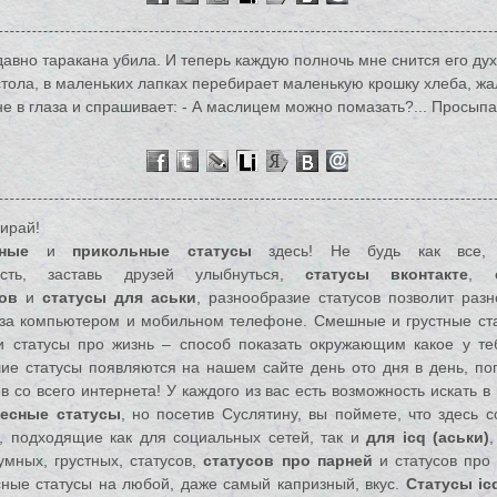
едавно таракана убила. И теперь каждую полночь мне снится его дух
стола, в маленьких лапках перебирает маленькую крошку хлеба, ж
е в глаза и спрашивает: - А маслицем можно помазать?... Просыпаю
ирай!
ные
и
прикольные статусы
здесь! Не будь как все, 
ность, заставь друзей улыбнуться,
статусы вконтакте
,
ов
и
статусы для аськи
, разнообразие статусов позволит разн
 за компьютером и мобильном телефоне. Смешные и грустные ст
 статусы про жизнь – способ показать окружающим какое у те
е статусы появляются на нашем сайте день ото дня в день, по
в со всего интернета! У каждого из вас есть возможность искать в
ресные статусы
, но посетив Суслятину, вы поймете, что здесь 
, подходящие как для социальных сетей, так и
для icq (аськи)
умных, грустных, статусов,
статусов про парней
и статусов про 
сные статусы на любой, даже самый капризный, вкус.
Статусы icq