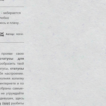
 - забирается
алобно
сь и плачу...
Автор:
Admin
прояви свою
статусы для
ообразить твой
атусы,
статусы
бя настроение.
полняя копилку
 интернете и по
собраны самые-
, не утруждайте
девушек, здесь
 (qip)
разбиты