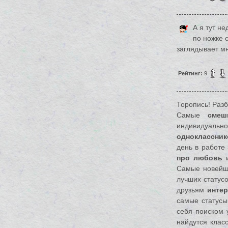
А я тут н
по ножке 
заглядывает мн
Рейтинг:
9
Торопись! Разб
Самые
смеш
индивидуаль
одноклассник
день в работе
про любовь
и
Самые новейши
лучших статусо
друзьям
инте
самые статусы
себя поиском 
найдутся клас