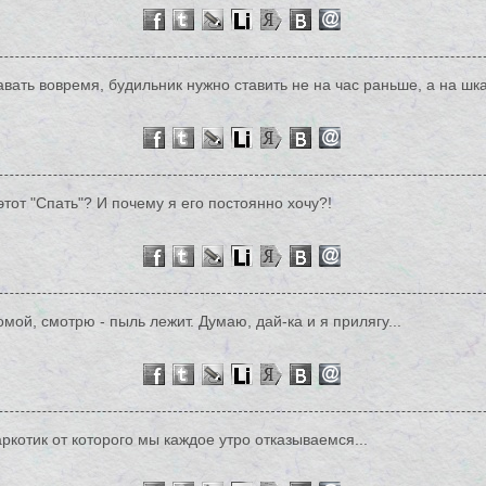
авать вовремя, будильник нужно ставить не на час раньше, а на шк
этот "Спать"? И почему я его постоянно хочу?!
мой, смотрю - пыль лежит. Думаю, дай-ка и я прилягу...
аpкотик от котоpого мы каждое yтpо отказываемся...