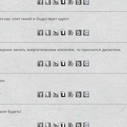
з нас спит гений и бодрствует идиот.
ворное запить энергетическим коктелем, то приснится дискотека
лон
али будить!