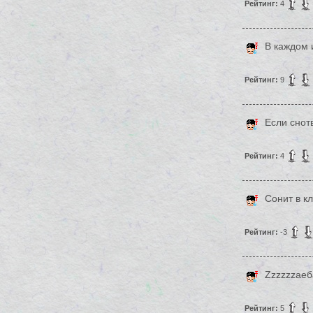
Рейтинг:
4
В каждом и
Рейтинг:
9
Если снот
Рейтинг:
4
Сонит в к
Рейтинг:
-3
Zzzzzzаеб
Рейтинг:
5