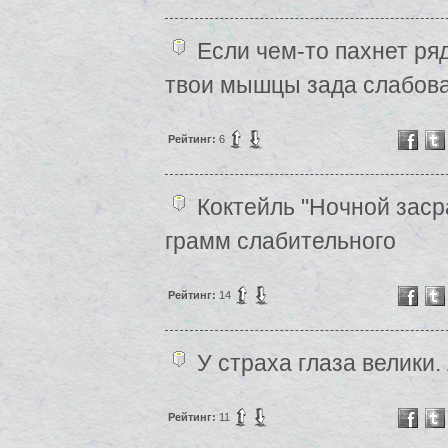
Если чем-то пахнет ряд
твои мышцы зада слабова
Рейтинг:
6
Коктейль "Ночной заср
грамм слабительного
Рейтинг:
14
У страха глаза велики.
Рейтинг:
11