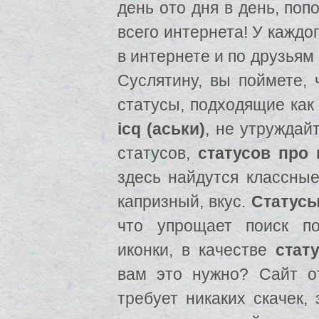
день ото дня в день, поп
всего интернета! У каждо
в интернете и по друзьям
Суслятину, вы поймете,
статусы, подходящие как
icq (аськи)
, не утруждай
статусов,
статусов про
здесь найдутся классны
капризный, вкус.
Статусы 
что упрощает поиск 
иконки, в качестве
стат
вам это нужно? Сайт о
требует никаких скачек,