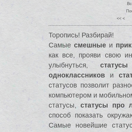
Вс
По
<< <
Торопись! Разбирай!
Самые
смешные
и
прик
как все, прояви свою ин
улыбнуться,
статусы
одноклассников
и
ста
статусов позволит разно
компьютером и мобильно
статусы,
статусы про 
способ показать окружа
Самые новейшие стату