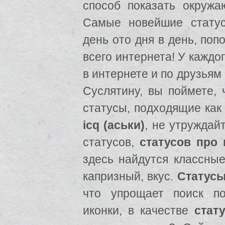
способ показать окружа
Самые новейшие стату
день ото дня в день, поп
всего интернета! У каждо
в интернете и по друзьям
Суслятину, вы поймете,
статусы, подходящие как
icq (аськи)
, не утруждай
статусов,
статусов про
здесь найдутся классны
капризный, вкус.
Статусы 
что упрощает поиск 
иконки, в качестве
стат