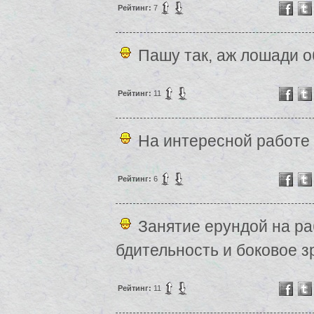
Рейтинг:
7
Пашу так, аж лошади 
Рейтинг:
11
На интересной работе
Рейтинг:
6
Занятие ерундой на ра
бдительность и боковое з
Рейтинг:
11