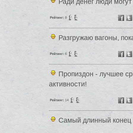
Ради денег люди могут 
Рейтинг:
8
Разгружаю вагоны, пок
Рейтинг:
6
Пропиздон - лучшее с
активности!
Рейтинг:
14
Самый длинный конец -